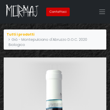
Contattaci
Tutti i prodotti
Giò - Montepulciano d'Abruzzo D.O.C. 2020
Biologico